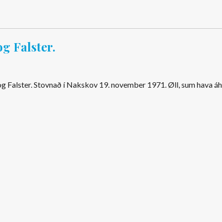
og Falster.
 og Falster. Stovnað í Nakskov 19. november 1971. Øll, sum hava á