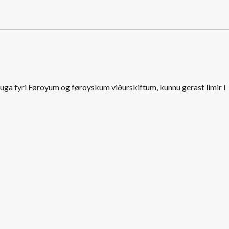
huga fyri Føroyum og føroyskum viðurskiftum, kunnu gerast limir í