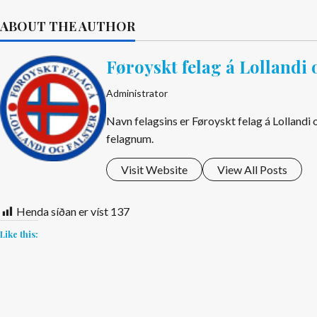
ABOUT THE AUTHOR
Føroyskt felag á Lollandi 
Administrator
Navn felagsins er Føroyskt felag á Lollandi
felagnum.
Visit Website
View All Posts
Henda síðan er víst
137
Like this: