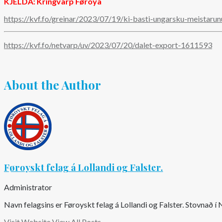
KJELDA: Kringvarp Føroya
https://kvf.fo/greinar/2023/07/19/ki-basti-ungarsku-meistaru
https://kvf.fo/netvarp/uv/2023/07/20/dalet-export-1611593
About the Author
Føroyskt felag á Lollandi og Falster.
Administrator
Navn felagsins er Føroyskt felag á Lollandi og Falster. Stovnað 
Visit Website
View All Posts