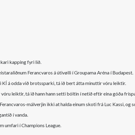
kari kapping fyri lið.
meistaraliðnum Ferancvaros á útivølli í Groupama Aréna í Budapest.
i KÍ á odda við brotssparki, tá ið bert átta minuttir vóru leiktir.
vóru leiktir, tá ið hann hann setti bóltin í netið eftir eina góða frí
i Ferancvaros-málverjin ikki at halda einum skoti frá Luc Kassi, og s
gantíð í vanda.
um umfari í Champions League.