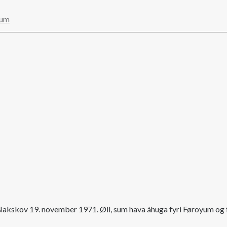
num
í Nakskov 19. november 1971. Øll, sum hava áhuga fyri Føroyum og 