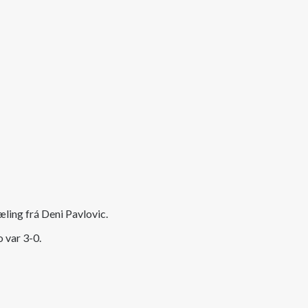
spæling frá Deni Pavlovic.
o var 3-0.