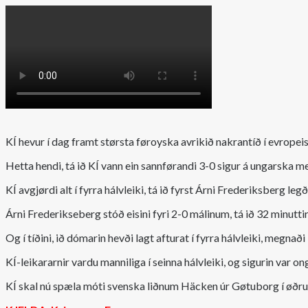
KÍ hevur í dag framt størsta føroyska avrikið nakrantíð í evropeis
Hetta hendi, tá ið KÍ vann ein sannførandi 3-0 sigur á ungarska 
KÍ avgjørdi alt í fyrra hálvleiki, tá ið fyrst Árni Frederiksberg legð
Árni Frederikseberg stóð eisini fyri 2-0 málinum, tá ið 32 minuttir 
Og í tíðini, ið dómarin hevði lagt afturat í fyrra hálvleiki, megnað
KÍ-leikararnir vardu manniliga í seinna hálvleiki, og sigurin var on
KÍ skal nú spæla móti svenska liðnum Häcken úr Gøtuborg í øðr