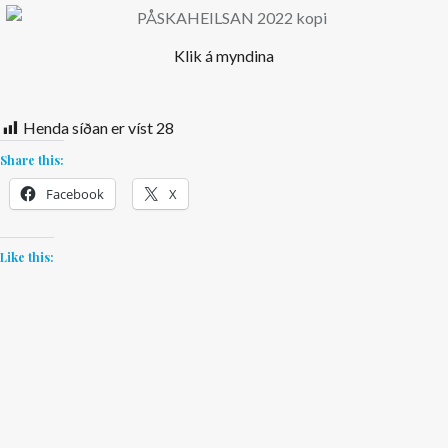
Klik á myndina
Henda síðan er víst
28
Share this:
Facebook
X
Like this: