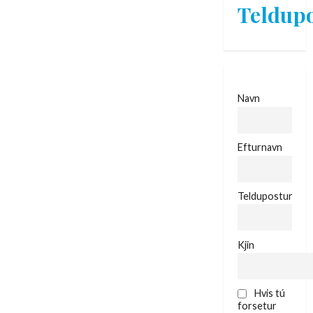
Teldupo
Navn
Efturnavn
Teldupostur
Kjin
Hvis tú
forsetur