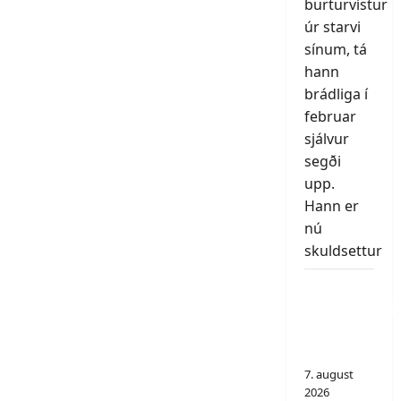
burturvístur
úr starvi
sínum, tá
hann
brádliga í
februar
sjálvur
segði
upp.
Hann er
nú
skuldsettur
Føroysk
sjónvarpsrøð
um
deyting
7. august
2026