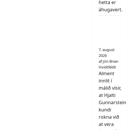
hetta er
áhugavert.
Aðalráð
vildi
burturvísa
landsapotek
7. august
2026
af Jón Brian
Hvidtfeldt
Alment
innlit í
málið vísir,
at Hjalti
Gunnarstein
kundi
rokna við
at vera