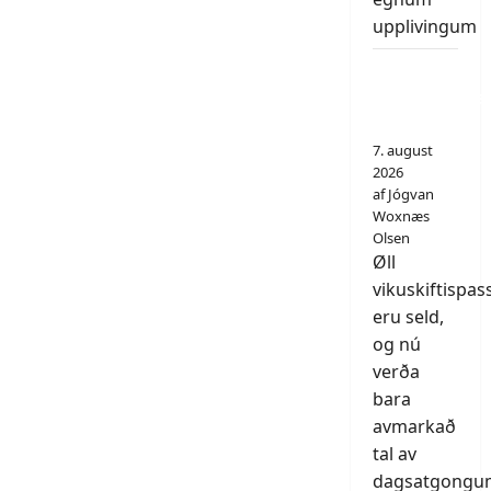
upplivingum
- Eingi
vikuskiftispa
eru eftir
7. august
2026
af Jógvan
Woxnæs
Olsen
Øll
vikuskiftispas
eru seld,
og nú
verða
bara
avmarkað
tal av
dagsatgongu