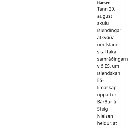
Hansen
Tann 29.
august
skulu
íslendingar
atkvøða
um Ísland
skal taka
samráðingarn
við ES, um
íslendskan
ES-
limaskap
uppaftur.
Bárður á
Steig
Nielsen
heldur, at