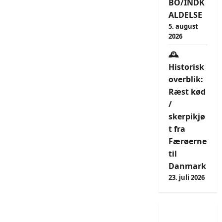
BO/INDK
ALDELSE
5. august
2026
🕰️
Historisk
overblik:
Ræst kød
/
skerpikjø
t fra
Færøerne
til
Danmark
23. juli 2026