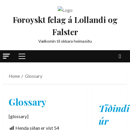
Skip
to
Føroyskt felag á Lollandi og
content
Falster
Vælkomin til okkara heimasíðu
Primary
Menu
Home
Glossary
Glossary
Tíðindi
[glossary]
úr
Henda síðan er víst
54