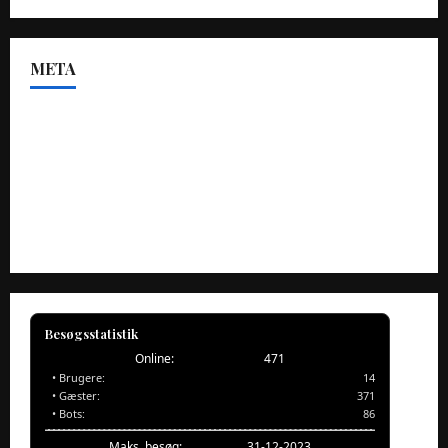
META
Log ind
Indlægsfeed
Kommentarfeed
WordPress.org
Besøgsstatistik
Online:
471
• Brugere:
14
• Gæster:
371
• Bots:
86
Maks. besøg:
31-12-2023