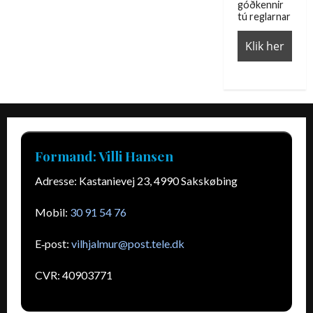
góðkennir
tú reglarnar
Formand: Villi Hansen
Adresse: Kastanievej 23, 4990 Sakskøbing
Mobil:
30 91 54 76
E‑post:
vilhjalmur
@post.tele.dk
CVR: 40903771