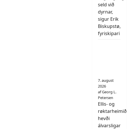
seld við
dyrnar,
sigur Erik
Biskupstø,
fyriskipari
Fyrstu
umvælingarn
á
Hamragarði
eftir 14 ár
7. august
2026
af Georg L.
Petersen
Ellis- og
røktarheimið
hevði
álvarsligar