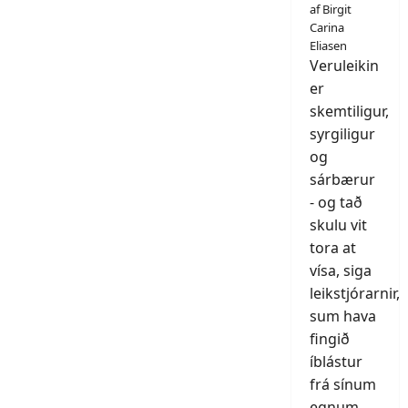
af Birgit
Carina
Eliasen
Veruleikin
er
skemtiligur,
syrgiligur
og
sárbærur
- og tað
skulu vit
tora at
vísa, siga
leikstjórarnir,
sum hava
fingið
íblástur
frá sínum
egnum