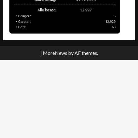
Alle besøg:
12.997
• Brugere:
5
• Gæster:
12.929
• Bots:
63
|
MoreNews
by AF themes.