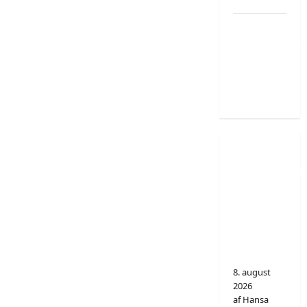
Fyrstu
umvælingarn
á
Hamragarði
eftir 14 ár
Íslendsku
samráðingar
við ES
kunnu
broyta
støðuna í
Føroyum
8. august
2026
af Hansa