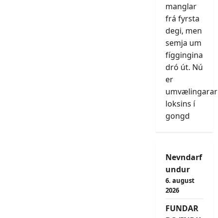
manglar
frá fyrsta
degi, men
semja um
fíggingina
dró út. Nú
er
umvælingarar
loksins í
gongd
Nevndarf
undur
6. august
2026
FUNDAR