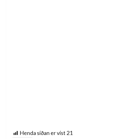
Henda síðan er víst
21