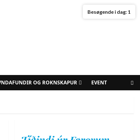
Besøgende i dag:
1
VNDAFUNDIR OG ROKNSKAPUR
EVENT
Tíðindi úr Føroyum