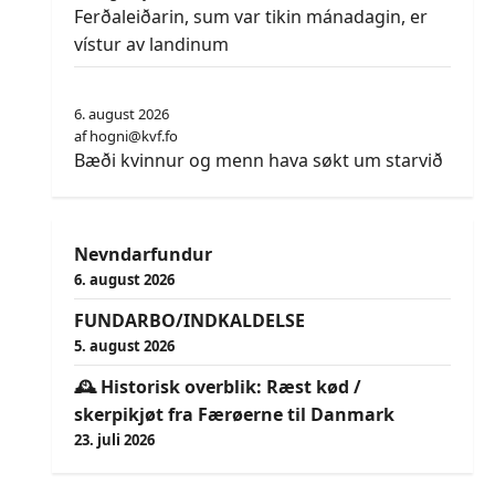
Ferðaleiðarin, sum var tikin mánadagin, er
vístur av landinum
Trý vilja vera sorinskrivari
6. august 2026
af hogni@kvf.fo
Bæði kvinnur og menn hava søkt um starvið
Nevndarfundur
6. august 2026
FUNDARBO/INDKALDELSE
5. august 2026
🕰️ Historisk overblik: Ræst kød /
skerpikjøt fra Færøerne til Danmark
23. juli 2026