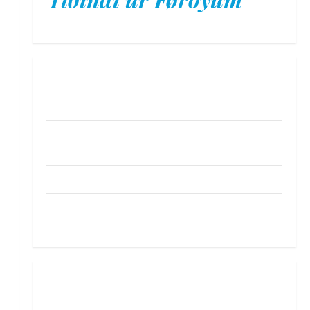
Hamradun: Hamrandi gott á Vágsbøi
SF26: Summarfestivalurin skotin í gongd
Føroyingar ikki sama samband til
psykiatriina sum danir
Umfatandi sms-svikálop á føroyingar
Sámal & Benjamin í løtuni: – Hetta er jú
eitt vandamikið samstarv
Føroyingar ikki sama samband til
psykiatriina sum danir