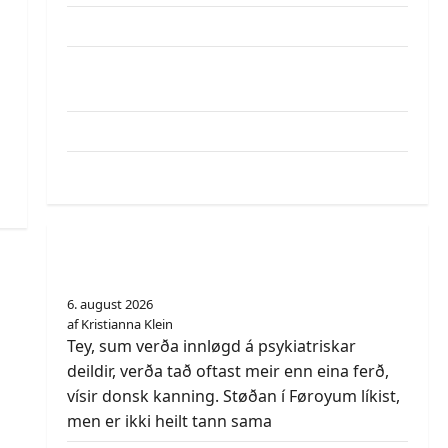
Umfatandi sms-svikálop á føroyingar
SF26: Hotel KG verður trýstroynt á
Summarfestivalinum
Sleppur ikki at vísa Føroyar
Trý vilja vera sorinskrivari
Føroyingar ikki sama samband til
psykiatriina sum danir
6. august 2026
af Kristianna Klein
Tey, sum verða innløgd á psykiatriskar
deildir, verða tað oftast meir enn eina ferð,
vísir donsk kanning. Støðan í Føroyum líkist,
men er ikki heilt tann sama