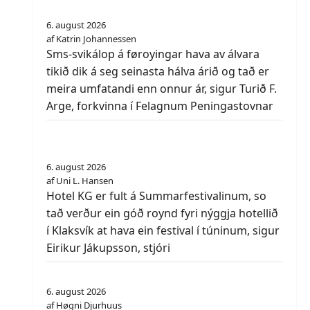
Umfatandi sms-svikálop á føroyingar
6. august 2026
af Katrin Johannessen
Sms-svikálop á føroyingar hava av álvara
tikið dik á seg seinasta hálva árið og tað er
meira umfatandi enn onnur ár, sigur Turið F.
Arge, forkvinna í Felagnum Peningastovnar
SF26: Hotel KG verður trýstroynt á
Summarfestivalinum
6. august 2026
af Uni L. Hansen
Hotel KG er fult á Summarfestivalinum, so
tað verður ein góð roynd fyri nýggja hotellið
í Klaksvík at hava ein festival í túninum, sigur
Eirikur Jákupsson, stjóri
Sleppur ikki at vísa Føroyar
6. august 2026
af Høgni Djurhuus