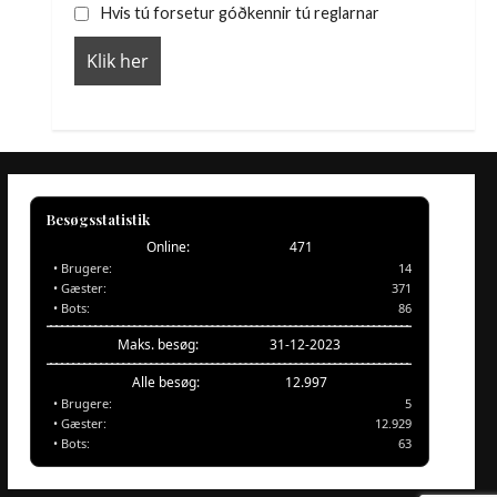
Hvis tú forsetur góðkennir tú reglarnar
Besøgsstatistik
Online:
471
• Brugere:
14
• Gæster:
371
• Bots:
86
Maks. besøg:
31-12-2023
Alle besøg:
12.997
• Brugere:
5
• Gæster:
12.929
• Bots:
63