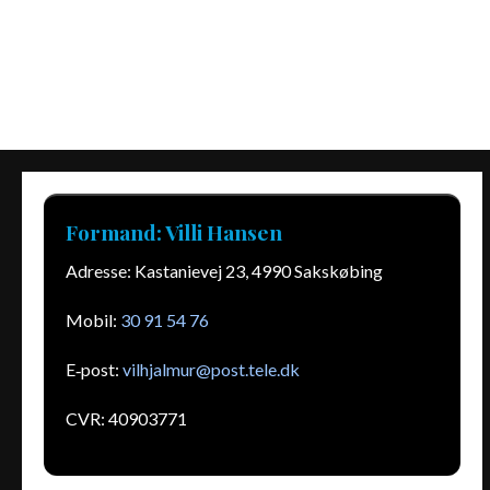
Formand: Villi Hansen
Adresse: Kastanievej 23, 4990 Sakskøbing
Mobil:
30 91 54 76
E‑post:
vilhjalmur
@post.tele.dk
CVR: 40903771