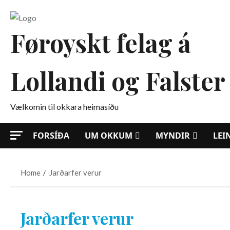
Skip
to
Føroyskt felag á
content
Lollandi og Falster
Vælkomin til okkara heimasíðu
FORSÍÐA
UM OKKUM
MYNDIR
LEI
Home
Jarðarfer verur
Jarðarfer verur